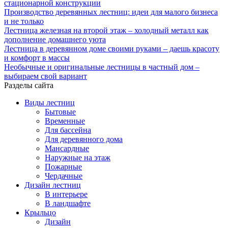
стационарной конструкции
Производство деревянных лестниц: идеи для малого бизнеса
и не только
Лестница железная на второй этаж – холодный металл как
дополнение домашнего уюта
Лестница в деревянном доме своими руками – даешь красоту
и комфорт в массы
Необычные и оригинальные лестницы в частный дом –
выбираем свой вариант
Разделы сайта
Виды лестниц
Бытовые
Временные
Для бассейна
Для деревянного дома
Мансардные
Наружные на этаж
Пожарные
Чердачные
Дизайн лестниц
В интерьере
В ландшафте
Крыльцо
Дизайн