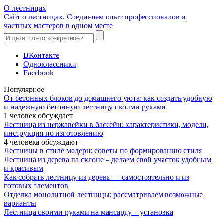
О лестницах
Сайт о лестницах. Соединяем опыт профессионалов и
частных мастеров в одном месте
ВКонтакте
Одноклассники
Facebook
Популярное
От бетонных блоков до домашнего уюта: как создать удобную
и надежную бетонную лестницу своими руками
1 человек обсуждает
Лестница из нержавейки в бассейн: характеристики, модели,
инструкция по изготовлению
4 человека обсуждают
Лестницы в стиле модерн: советы по формированию стиля
Лестница из дерева на склоне – делаем свой участок удобным
и красивым
Как собрать лестницу из дерева — самостоятельно и из
готовых элементов
Отделка монолитной лестницы: рассматриваем возможные
варианты
Лестница своими руками на мансарду – установка