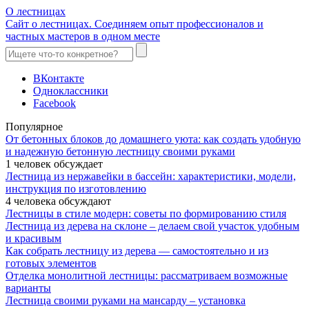
О лестницах
Сайт о лестницах. Соединяем опыт профессионалов и
частных мастеров в одном месте
ВКонтакте
Одноклассники
Facebook
Популярное
От бетонных блоков до домашнего уюта: как создать удобную
и надежную бетонную лестницу своими руками
1 человек обсуждает
Лестница из нержавейки в бассейн: характеристики, модели,
инструкция по изготовлению
4 человека обсуждают
Лестницы в стиле модерн: советы по формированию стиля
Лестница из дерева на склоне – делаем свой участок удобным
и красивым
Как собрать лестницу из дерева — самостоятельно и из
готовых элементов
Отделка монолитной лестницы: рассматриваем возможные
варианты
Лестница своими руками на мансарду – установка