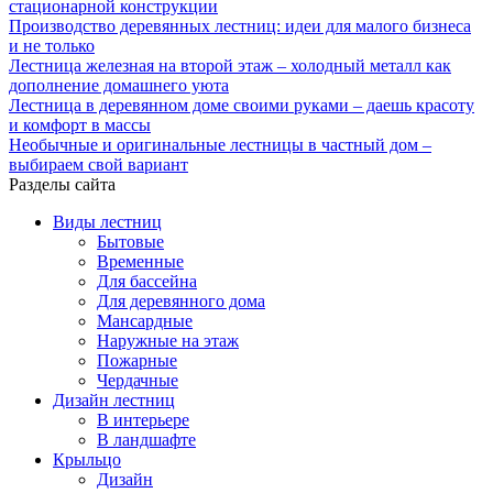
стационарной конструкции
Производство деревянных лестниц: идеи для малого бизнеса
и не только
Лестница железная на второй этаж – холодный металл как
дополнение домашнего уюта
Лестница в деревянном доме своими руками – даешь красоту
и комфорт в массы
Необычные и оригинальные лестницы в частный дом –
выбираем свой вариант
Разделы сайта
Виды лестниц
Бытовые
Временные
Для бассейна
Для деревянного дома
Мансардные
Наружные на этаж
Пожарные
Чердачные
Дизайн лестниц
В интерьере
В ландшафте
Крыльцо
Дизайн