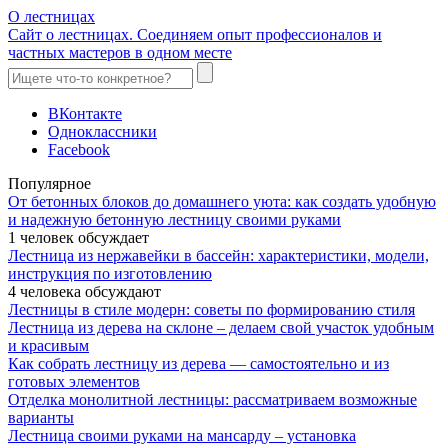
О лестницах
Сайт о лестницах. Соединяем опыт профессионалов и
частных мастеров в одном месте
ВКонтакте
Одноклассники
Facebook
Популярное
От бетонных блоков до домашнего уюта: как создать удобную
и надежную бетонную лестницу своими руками
1 человек обсуждает
Лестница из нержавейки в бассейн: характеристики, модели,
инструкция по изготовлению
4 человека обсуждают
Лестницы в стиле модерн: советы по формированию стиля
Лестница из дерева на склоне – делаем свой участок удобным
и красивым
Как собрать лестницу из дерева — самостоятельно и из
готовых элементов
Отделка монолитной лестницы: рассматриваем возможные
варианты
Лестница своими руками на мансарду – установка