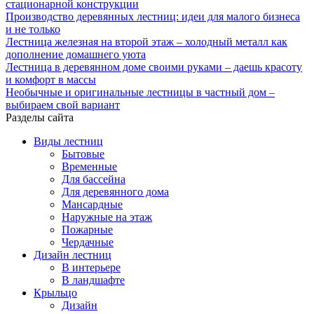
стационарной конструкции
Производство деревянных лестниц: идеи для малого бизнеса
и не только
Лестница железная на второй этаж – холодный металл как
дополнение домашнего уюта
Лестница в деревянном доме своими руками – даешь красоту
и комфорт в массы
Необычные и оригинальные лестницы в частный дом –
выбираем свой вариант
Разделы сайта
Виды лестниц
Бытовые
Временные
Для бассейна
Для деревянного дома
Мансардные
Наружные на этаж
Пожарные
Чердачные
Дизайн лестниц
В интерьере
В ландшафте
Крыльцо
Дизайн