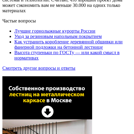
может сэкономить вам не меньше 30.000 на одних только
материалах
Частые вопросы
Лучшие горнолыжные курорты России
Уход за резиновым напольным покрытием
Как устранить коробление деревянной обшивки или
фанерной подложки на бетонной лестнице
Высота ступеньки по ГОСТу — или какой смысл в
нормативах
Смотреть другие вопросы и ответы