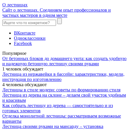
О лестницах
Сайт о лестницах. Соединяем опыт профессионалов и
частных мастеров в одном месте
ВКонтакте
Одноклассники
Facebook
Популярное
От бетонных блоков до домашнего уюта: как создать удобную
и надежную бетонную лестницу своими руками
1 человек обсуждает
Лестница из нержавейки в бассейн: характеристики, модели,
инструкция по изготовлению
4 человека обсуждают
Лестницы в стиле модерн: советы по формированию стиля
Лестница из дерева на склоне – делаем свой участок удобным
и красивым
Как собрать лестницу из дерева — самостоятельно и из
готовых элементов
Отделка монолитной лестницы: рассматриваем возможные
варианты
Лестница своими руками на мансарду – установка