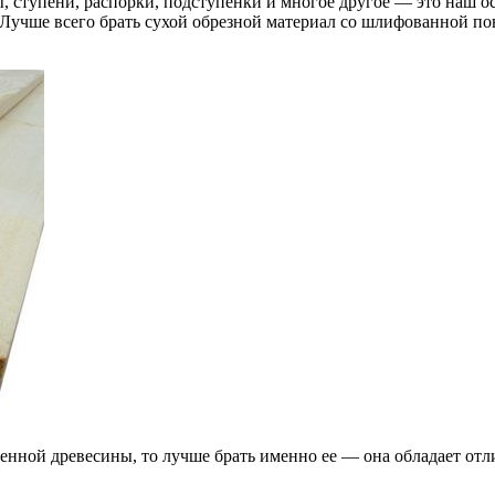
уры, ступени, распорки, подступенки и многое другое — это наш
 Лучше всего брать сухой обрезной материал со шлифованной по
ренной древесины, то лучше брать именно ее — она обладает от