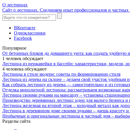
О лестницах
Сайт о лестницах. Соединяем опыт профессионалов и частных 
ВКонтакте
Одноклассники
Facebook
Популярное
От бетонных блоков до домашнего уюта: как создать удобную
1 человек обсуждает
Лестница из нержавейки в бассейн: характеристики, модели, 
4 человека обсуждают
Лестницы в стиле модерн: советы по формированию стиля
Лестница из дерева на склоне – делаем свой участок удобным 
Как собрать лестницу из дерева — самостоятельно и из готовы
Отделка монолитной лестницы: рассматриваем возможные вар
Лестница своими руками на мансарду – установка стационарн
Производство деревянных лестниц: идеи для малого бизнеса и 
Лестница железная на второй этаж – холодный металл как доп
Лестница в деревянном доме своими руками – даешь красоту и
Необычные и оригинальные лестницы в частный дом – выбира
Разделы сайта