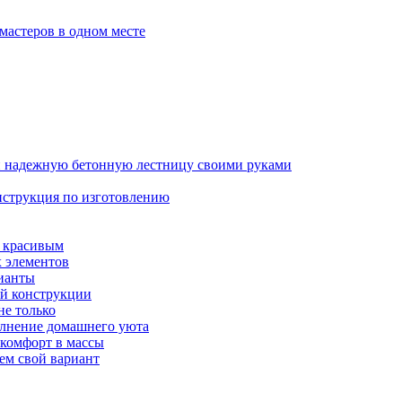
мастеров в одном месте
 и надежную бетонную лестницу своими руками
инструкция по изготовлению
и красивым
х элементов
ианты
ой конструкции
не только
олнение домашнего уюта
 комфорт в массы
ем свой вариант