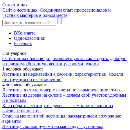
О лестницах
Сайт о лестницах. Соединяем опыт профессионалов и
частных мастеров в одном месте
ВКонтакте
Одноклассники
Facebook
Популярное
От бетонных блоков до домашнего уюта: как создать удобную
и надежную бетонную лестницу своими руками
1 человек обсуждает
Лестница из нержавейки в бассейн: характеристики, модели,
инструкция по изготовлению
4 человека обсуждают
Лестницы в стиле модерн: советы по формированию стиля
Лестница из дерева на склоне – делаем свой участок удобным
и красивым
Как собрать лестницу из дерева — самостоятельно и из
готовых элементов
Отделка монолитной лестницы: рассматриваем возможные
варианты
Лестница своими руками на мансарду – установка