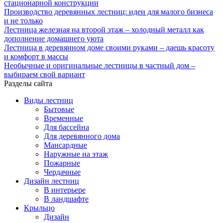
стационарной конструкции
Производство деревянных лестниц: идеи для малого бизнеса
и не только
Лестница железная на второй этаж – холодный металл как
дополнение домашнего уюта
Лестница в деревянном доме своими руками – даешь красоту
и комфорт в массы
Необычные и оригинальные лестницы в частный дом –
выбираем свой вариант
Разделы сайта
Виды лестниц
Бытовые
Временные
Для бассейна
Для деревянного дома
Мансардные
Наружные на этаж
Пожарные
Чердачные
Дизайн лестниц
В интерьере
В ландшафте
Крыльцо
Дизайн