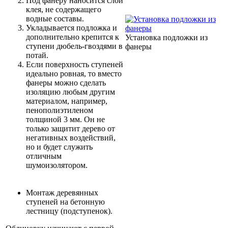
Под фанеру наносится слой
клея, не содержащего
водные составы.
Укладывается подложка и
дополнительно крепится к
Установка подложки из
ступени дюбель-гвоздями в
фанеры
потай.
Если поверхность ступеней
идеально ровная, то вместо
фанеры можно сделать
изоляцию любым другим
материалом, например,
пенополиэтиленом
толщиной 3 мм. Он не
только защитит дерево от
негативных воздействий,
но и будет служить
отличным
шумоизолятором.
Монтаж деревянных
ступеней на бетонную
лестницу (подступенок).