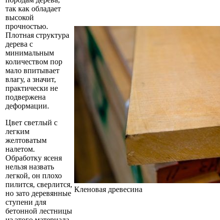
так как обладает
высокой
прочностью.
Плотная структура
дерева с
минимальным
количеством пор
мало впитывает
влагу, а значит,
практически не
подвержена
деформации.
Цвет светлый с
легким
желтоватым
налетом.
Обработку ясеня
нельзя назвать
легкой, он плохо
пилится, сверлится,
Кленовая древесина
но зато деревянные
ступени для
бетонной лестницы
из этого материала