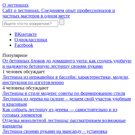
О лестницах
Сайт о лестницах. Соединяем опыт профессионалов и
частных мастеров в одном месте
ВКонтакте
Одноклассники
Facebook
Популярное
От бетонных блоков до домашнего уюта: как создать удобную
и надежную бетонную лестницу своими руками
1 человек обсуждает
Лестница из нержавейки в бассейн: характеристики, модели,
инструкция по изготовлению
4 человека обсуждают
Лестницы в стиле модерн: советы по формированию стиля
Лестница из дерева на склоне – делаем свой участок удобным
и красивым
Как собрать лестницу из дерева — самостоятельно и из
готовых элементов
Отделка монолитной лестницы: рассматриваем возможные
варианты
Лестница своими руками на мансарду – установка