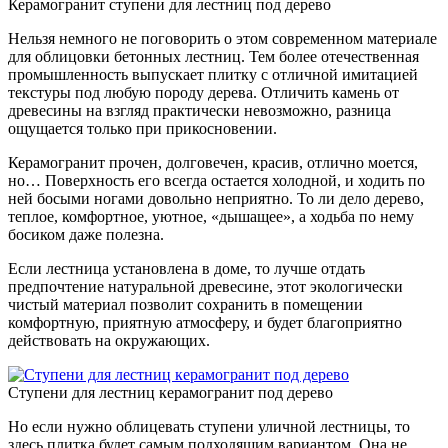
Керамогранит ступени для лестниц под дерево
Нельзя немного не поговорить о этом современном материале
для облицовки бетонных лестниц. Тем более отечественная
промышленность выпускает плитку с отличной имитацией
текстуры под любую породу дерева. Отличить камень от
древесины на взгляд практически невозможно, разница
ощущается только при прикосновении.
Керамогранит прочен, долговечен, красив, отлично моется,
но… Поверхность его всегда остается холодной, и ходить по
ней босыми ногами довольно неприятно. То ли дело дерево,
теплое, комфортное, уютное, «дышащее», а ходьба по нему
босиком даже полезна.
Если лестница установлена в доме, то лучше отдать
предпочтение натуральной древесине, этот экологически
чистый материал позволит сохранить в помещении
комфортную, приятную атмосферу, и будет благоприятно
действовать на окружающих.
Ступени для лестниц керамогранит под дерево
Но если нужно облицевать ступени уличной лестницы, то
здесь плитка будет самым подходящим вариантом. Она не