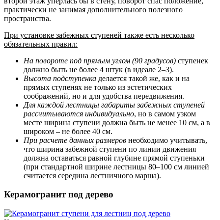
второй этаж уперлась бы в стену, поворот спас положение,
практически не занимая дополнительного полезного
пространства.
При установке забежных ступеней также есть несколько
обязательных правил:
На повороте под прямым углом (90 градусов)
ступенек
должно быть не более 4 штук (в идеале 2–3).
Высота подступенка
делается такой же, как и на
прямых ступенях не только из эстетических
соображений, но и для удобства передвижения.
Для каждой лестницы габариты забежных ступеней
рассчитываются индивидуально
, но в самом узком
месте ширина ступени должна быть не менее 10 см, а в
широком – не более 40 см.
При расчете данных размеров
необходимо учитывать,
что ширина забежной ступени по линии движения
должна оставаться равной глубине прямой ступеньки
(при стандартной ширине лестницы 80–100 см линией
считается середина лестничного марша).
Керамогранит под дерево