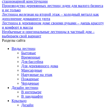
стационарной конструкции
Производство деревянных лестниц: идеи для малого бизнеса
и не только
Лестница железная на второй этаж – холодный металл как
дополнение домашнего уюта
Лестница в деревянном доме своими руками – даешь красоту
и комфорт в массы
Необычные и оригинальные лестницы в частный дом –
выбираем свой вариант
Разделы сайта
Виды лестниц
Бытовые
Временные
Для бассейна
Для деревянного дома
Мансардные
Наружные на этаж
Пожарные
Чердачные
Дизайн лестниц
В интерьере
В ландшафте
Крыльцо
Дизайн