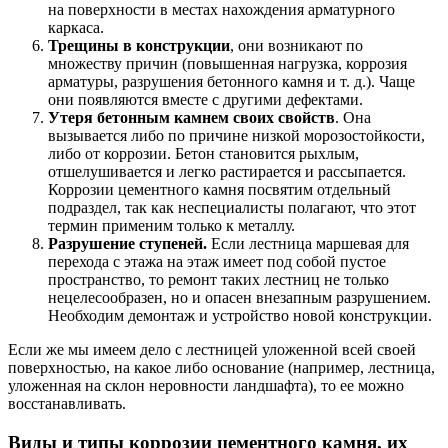
на поверхности в местах нахождения арматурного
каркаса.
Трещины в конструкции
, они возникают по
множеству причин (повышенная нагрузка, коррозия
арматуры, разрушения бетонного камня и т. д.). Чаще
они появляются вместе с другими дефектами.
Утеря бетонным камнем своих свойств
. Она
вызывается либо по причине низкой морозостойкости,
либо от коррозии. Бетон становится рыхлым,
отшелушивается и легко растирается и рассыпается.
Коррозии цементного камня посвятим отдельный
подраздел, так как неспециалисты полагают, что этот
термин применим только к металлу.
Разрушение ступеней.
Если лестница маршевая для
перехода с этажа на этаж имеет под собой пустое
пространство, то ремонт таких лестниц не только
нецелесообразен, но и опасен внезапным разрушением.
Необходим демонтаж и устройство новой конструкции.
Если же мы имеем дело с лестницей уложенной всей своей
поверхностью, на какое либо основание (например, лестница,
уложенная на склон неровности ландшафта), то ее можно
восстанавливать.
Виды и типы коррозии цементного камня, их