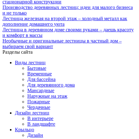
стационарной конструкции
Производство деревянных лестниц: идеи для малого бизнеса
и не только
Лестница железная на второй этаж – холодный металл как
дополнение домашнего уюта
Лестница в деревянном доме своими руками – даешь красоту
и комфорт в массы
Необычные и оригинальные лестницы в частный дом –
выбираем свой вариант
Разделы сайта
Виды лестниц
Бытовые
Временные
Для бассейна
Для деревянного дома
Мансардные
Наружные на этаж
Пожарные
Чердачные
Дизайн лестниц
В интерьере
В ландшафте
Крыльцо
Дизайн