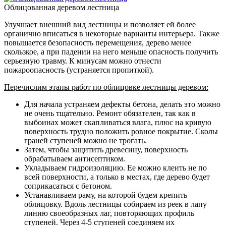
Облицованная деревом лестница
Улучшает внешний вид лестницы и позволяет ей более
органично вписаться в некоторые варианты интерьера. Также
повышается безопасность перемещения, дерево менее
скользкое, а при падении на него меньше опасность получить
серьезную травму. К минусам можно отнести
пожароопасность (устраняется пропиткой).
Перечислим этапы работ по облицовке лестницы деревом:
Для начала устраняем дефекты бетона, делать это можно
не очень тщательно. Ремонт обязателен, так как в
выбоинах может скапливаться влага, плюс на кривую
поверхность трудно положить ровное покрытие. Сколы
граней ступеней можно не трогать.
Затем, чтобы защитить древесину, поверхность
обрабатываем антисептиком.
Укладываем гидроизоляцию. Ее можно клеить не по
всей поверхности, а только в местах, где дерево будет
соприкасаться с бетоном.
Устанавливаем раму, на которой будем крепить
облицовку. Вдоль лестницы собираем из реек в лапу
линию своеобразных лаг, повторяющих профиль
ступеней. Через 4-5 ступеней соединяем их