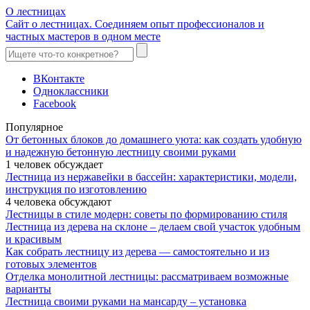
О лестницах
Сайт о лестницах. Соединяем опыт профессионалов и
частных мастеров в одном месте
ВКонтакте
Одноклассники
Facebook
Популярное
От бетонных блоков до домашнего уюта: как создать удобную
и надежную бетонную лестницу своими руками
1 человек обсуждает
Лестница из нержавейки в бассейн: характеристики, модели,
инструкция по изготовлению
4 человека обсуждают
Лестницы в стиле модерн: советы по формированию стиля
Лестница из дерева на склоне – делаем свой участок удобным
и красивым
Как собрать лестницу из дерева — самостоятельно и из
готовых элементов
Отделка монолитной лестницы: рассматриваем возможные
варианты
Лестница своими руками на мансарду – установка