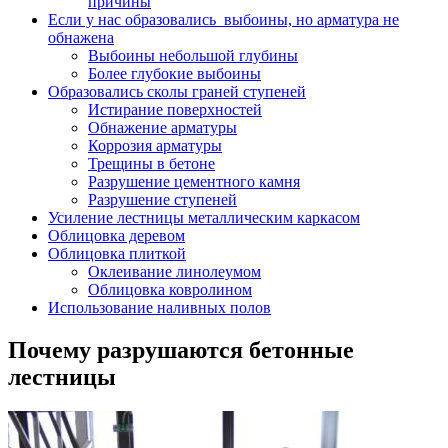
причины
Если у нас образовались выбоины, но арматура не
обнажена
Выбоины небольшой глубины
Более глубокие выбоины
Образовались сколы граней ступеней
Истирание поверхностей
Обнажение арматуры
Коррозия арматуры
Трещины в бетоне
Разрушение цементного камня
Разрушение ступеней
Усиление лестницы металлическим каркасом
Облицовка деревом
Облицовка плиткой
Оклеивание линолеумом
Облицовка ковролином
Использование наливных полов
Почему разрушаются бетонные
лестницы