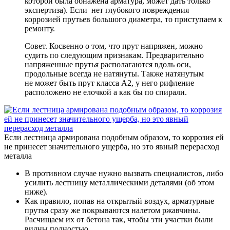
которой была обнажена арматура, может дать только
экспертиза). Если нет глубокого повреждения
коррозией прутьев большого диаметра, то приступаем к
ремонту.
Совет. Косвенно о том, что прут напряжен, можно
судить по следующим признакам. Предварительно
напряженные прутья располагаются вдоль оси,
продольные всегда не натянуты. Также натянутым
не может быть прут класса А2, у него рифление
расположено не елочкой а как бы по спирали.
Если лестница армирована подобным образом, то коррозия ей
не принесет значительного ущерба, но это явный перерасход
металла
В противном случае нужно вызвать специалистов, либо
усилить лестницу металлическими деталями (об этом
ниже).
Как правило, попав на открытый воздух, арматурные
прутья сразу же покрываются налетом ржавчины.
Расчищаем их от бетона так, чтобы эти участки были
видны полностью.