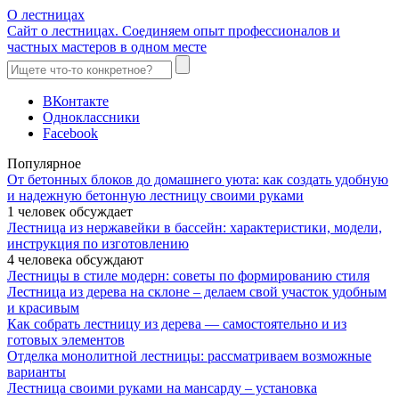
О лестницах
Сайт о лестницах. Соединяем опыт профессионалов и
частных мастеров в одном месте
ВКонтакте
Одноклассники
Facebook
Популярное
От бетонных блоков до домашнего уюта: как создать удобную
и надежную бетонную лестницу своими руками
1 человек обсуждает
Лестница из нержавейки в бассейн: характеристики, модели,
инструкция по изготовлению
4 человека обсуждают
Лестницы в стиле модерн: советы по формированию стиля
Лестница из дерева на склоне – делаем свой участок удобным
и красивым
Как собрать лестницу из дерева — самостоятельно и из
готовых элементов
Отделка монолитной лестницы: рассматриваем возможные
варианты
Лестница своими руками на мансарду – установка