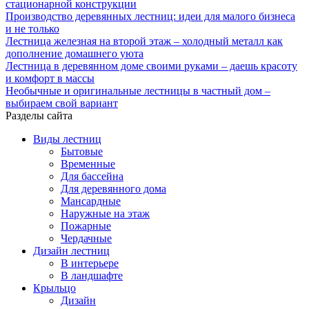
стационарной конструкции
Производство деревянных лестниц: идеи для малого бизнеса
и не только
Лестница железная на второй этаж – холодный металл как
дополнение домашнего уюта
Лестница в деревянном доме своими руками – даешь красоту
и комфорт в массы
Необычные и оригинальные лестницы в частный дом –
выбираем свой вариант
Разделы сайта
Виды лестниц
Бытовые
Временные
Для бассейна
Для деревянного дома
Мансардные
Наружные на этаж
Пожарные
Чердачные
Дизайн лестниц
В интерьере
В ландшафте
Крыльцо
Дизайн