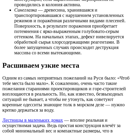
проводились и колония активна.
Синеглазка
— древесина, хранившаяся и
транспортировавшаяся с нарушением установленных
режимов и поражённая различными видами плесеней.
Поверхность, в результате поражения приобретает
потемнения с ярко-выраженным голубовато-серым
оттенком. На начальных этапах, дефект нивелируется
обработкой сырья хлорсодержащими реагентами. В
более запущенных случаях происходит деструкция
массива со всеми вытекающими.
Расшиваем узкие места
Одним из самых неприятных пожеланий на Руси было: «Чтоб
тебе места было мало». К сожалению, очень часто такие
пожелания стараниями проектировщиков и горе-строителей
воплощаются в реальность. Но, как известно, безвыходных
ситуаций не бывает, а чтобы не утонуть, как советуют
коренные одесситы знающие толк в морском деле — нужно
крепко держаться за воду.
Лестницы в маленьких домах
— вполне реальная и
осуществимая задача. Ведь простая конструкция влечёт за
собой минимальный вес и компактные размеры, что в