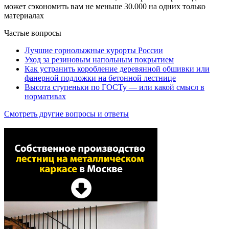
может сэкономить вам не меньше 30.000 на одних только
материалах
Частые вопросы
Лучшие горнолыжные курорты России
Уход за резиновым напольным покрытием
Как устранить коробление деревянной обшивки или
фанерной подложки на бетонной лестнице
Высота ступеньки по ГОСТу — или какой смысл в
нормативах
Смотреть другие вопросы и ответы