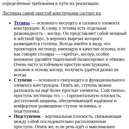
определённые требования и пути их реализации.
Лестница самой простой конструкции состоит из:
Тетивы
— основного несущего и силового элемента
конструкции. К слову, у тетивы есть отдельная
разновидность – косоур. Он представляет собой мощный
и жёсткий брус, в верхних вырезах которого
размещаются ступени. Всегда имейте в виду, что
проектируя лестницу, имеющую в качестве основы, или
как говорят столяры — «хребта», косоур, особое
внимание уделяйте тщательной балансировке и обвязке.
Очень часто устойчивую простую конструкцию,
заложив в основу косоур, получить удаётся далеко не
всегда
Ступени
— основного связующего и функционального
элемента конструкции. Опять же, ступень можно
разложить на ещё более простые элементы. Собственно,
проступь лестницы это — горизонтальную плоскость,
достаточной ширины, обеспечивающей надёжное и
комфортное размещение ступни человека, и
подступенка.
Подступенок
– вертикальная плоскость, связывающая
между собой последовательно расположенные
проступи. Опять же, если речь идёт о максимально