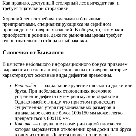
Как правило, доступный столярный лес выглядит так, и
требует тщательной отбраковки
Хороший лес востребован малыми и большими
предприятиями, специализирующихся на серийном
производстве столярных изделий. В общем, то, что можно
приобрести в рознице, даже по рыночным ценам требует
очень тщательного отбора и выбраковки.
Словечко от Бывалого
В качестве небольшого информационного бонуса приведём
выражения из сленга профессиональных столяров, которые
характеризуют основные виды дефектов древесины.
Вертолёт
— радиальное кручение плоскости доски или
бруса. При небольших отклонениях возможно
устранение дефекта путем рейсмусной обработки.
Однако имейте в виду, что при этом происходит
существенная утеря первоначальных размеров и
изначальное сечение бруса 100х150 мм может легко
превратиться в 80х110 мм.
Клюшка
— нарушение геометрии одной плоскости,
которая выражается в отклонении края доски или бруса
в одну из сторон. Лечится проще, но не менее