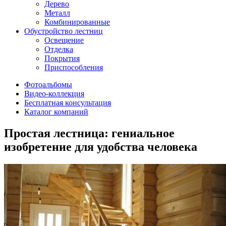
Дерево
Металл
Комбинированные
Обустройство лестниц
Освещение
Отделка
Покрытия
Приспособления
Фотоальбомы
Видео-коллекция
Бесплатная консультация
Каталог компаний
Простая лестница: гениальное
изобретение для удобства человека