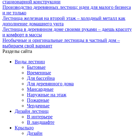
стационарной конструкции
Производство деревянных лестниц: идеи для малого бизнеса
и не только
Лестница железная на второй этаж – холодный металл как
дополнение домашнего уюта
Лестница в деревянном доме своими руками – даешь красоту
и комфорт в массы
Необычные и оригинальные лестницы в частный дом –
выбираем свой вариант
Разделы сайта
Виды лестниц
Бытовые
Временные
Для бассейна
Для деревянного дома
Мансардные
Наружные на этаж
Пожарные
Чердачные
Дизайн лестниц
В интерьере
В ландшафте
Крыльцо
Дизайн