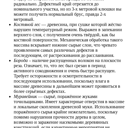
радикально. Дефектный край отрезается до
номинального участка, но из 3-х метровой клюшки вы
можете получить нормальный брус, правда 2-х
метровый.
Костяной лес
— древесина, при сушке которой жёстко
нарушен температурный режим. Выражен в запекании
верхнего слоя, с получением очень твёрдой, как бы
костяной поверхности. Механическая обработка такого
массива вскрывает нижние сырые слои, что чревато
проявлением самых различных дефектов в
последующем, от растрескивания до расслаивания.
Борода
– наличие распущенных волокон на плоскости
реза. Означает, то, что лес был срезан в период
активного сокодвижения и очень быстро распущен.
Требует осторожности и осмотрительности в
последующем использовании, поскольку влага в
массиве древесины в дальнейшем может проявиться в
более серьёзных дефектах.
Муравейник
— сырьё, поражённое жуками
точильщиками. Имеет характерные отверстия в массиве
и локальные скопления древесной муки. Использование
поражённого сырья крайне нежелательно, поскольку
помимо нарушения прочности дерева в целом,
возможно и заражение насекомыми деревянных
конструкций, если карантинные мероприятия не