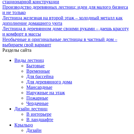
стационарной конструкции
Производство деревянных лестниц: идеи для малого бизнеса
и не только
Лестница железная на второй этаж – холодный металл как
дополнение домашнего уюта
Лестница в деревянном доме своими руками – даешь красоту
и комфорт в массы
Необычные и оригинальные лестницы в частный дом –
выбираем свой вариант
Разделы сайта
Виды лестниц
Бытовые
Временные
Для бассейна
Для деревянного дома
Мансардные
Наружные на этаж
Пожарные
Чердачные
Дизайн лестниц
В интерьере
В ландшафте
Крыльцо
Дизайн