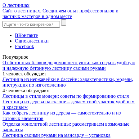
О лестницах
Сайт о лестницах. Соединяем опыт профессионалов и
частных мастеров в одном месте
ВКонтакте
Одноклассники
Facebook
Популярное
От бетонных блоков до домашнего уюта: как создать удобную
и надежную бетонную лестницу своими руками
1 человек обсуждает
Лестница из нержавейки в бассейн: характеристики, модели,
инструкция по изготовлению
4 человека обсуждают
Лестницы в стиле модерн: советы по формированию стиля
Лестница из дерева на склоне – делаем свой участок удобным
и красивым
Как собрать лестницу из дерева — самостоятельно и из
готовых элементов
Отделка монолитной лестницы: рассматриваем возможные
варианты
Лестница своими руками на мансарду – установка