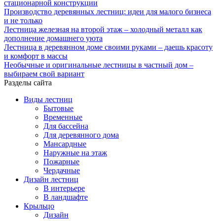
стационарной конструкции
Производство деревянных лестниц: идеи для малого бизнеса
и не только
Лестница железная на второй этаж – холодный металл как
дополнение домашнего уюта
Лестница в деревянном доме своими руками – даешь красоту
и комфорт в массы
Необычные и оригинальные лестницы в частный дом –
выбираем свой вариант
Разделы сайта
Виды лестниц
Бытовые
Временные
Для бассейна
Для деревянного дома
Мансардные
Наружные на этаж
Пожарные
Чердачные
Дизайн лестниц
В интерьере
В ландшафте
Крыльцо
Дизайн