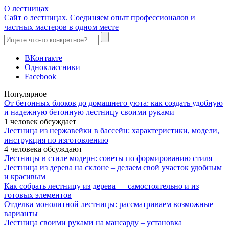
О лестницах
Сайт о лестницах. Соединяем опыт профессионалов и
частных мастеров в одном месте
ВКонтакте
Одноклассники
Facebook
Популярное
От бетонных блоков до домашнего уюта: как создать удобную
и надежную бетонную лестницу своими руками
1 человек обсуждает
Лестница из нержавейки в бассейн: характеристики, модели,
инструкция по изготовлению
4 человека обсуждают
Лестницы в стиле модерн: советы по формированию стиля
Лестница из дерева на склоне – делаем свой участок удобным
и красивым
Как собрать лестницу из дерева — самостоятельно и из
готовых элементов
Отделка монолитной лестницы: рассматриваем возможные
варианты
Лестница своими руками на мансарду – установка