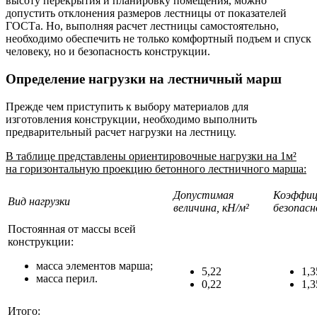
высоту перекрытия и планировку помещения, можно
допустить отклонения размеров лестницы от показателей
ГОСТа. Но, выполняя расчет лестницы самостоятельно,
необходимо обеспечить не только комфортный подъем и спуск
человеку, но и безопасность конструкции.
Определение нагрузки на лестничный марш
Прежде чем приступить к выбору материалов для
изготовления конструкции, необходимо выполнить
предварительный расчет нагрузки на лестницу.
В таблице представлены ориентировочные нагрузки на 1м²
на горизонтальную проекцию бетонного лестничного марша:
Допустимая
Коэффи
Вид нагрузки
величина, кН/м²
безопас
Постоянная от массы всей
конструкции:
масса элементов марша;
5,22
1,3
масса перил.
0,22
1,3
Итого: