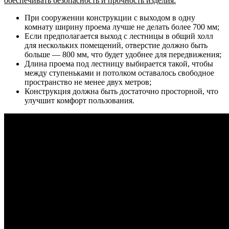
обеспечивать безопасность и прочность изделия:
При сооружении конструкции с выходом в одну
комнату ширину проема лучше не делать более 700 мм;
Если предполагается выход с лестницы в общий холл
для нескольких помещений, отверстие должно быть
больше — 800 мм, что будет удобнее для передвижения;
Длина проема под лестницу выбирается такой, чтобы
между ступеньками и потолком оставалось свободное
пространство не менее двух метров;
Конструкция должна быть достаточно просторной, что
улучшит комфорт пользования.