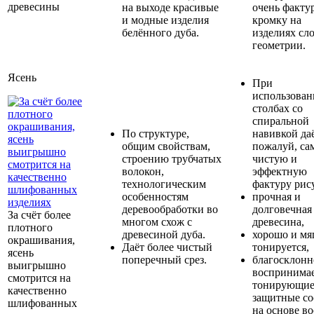
древесины
на выходе красивые
очень факту
и модные изделия
кромку на
белённого дуба.
изделиях сл
геометрии.
Ясень
При
использован
столбах со
спиральной
По структуре,
навивкой даё
общим свойствам,
пожалуй, са
строению трубчатых
чистую и
волокон,
эффектную
технологическим
фактуру рис
особенностям
прочная и
деревообработки во
долговечная
За счёт более
многом схож с
древесина,
плотного
древесиной дуба.
хорошо и мя
окрашивания,
Даёт более чистый
тонируется,
ясень
поперечный срез.
благосклонн
выигрышно
воспринима
смотрится на
тонирующие
качественно
защитные со
шлифованных
на основе во