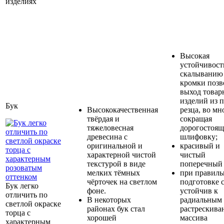
изделиях
Высокая
устойчивост
скалыванию
кромки позв
выход товар
изделий из 
Бук
Высококачественная
резца, во мн
твёрдая и
сокращая
тяжеловесная
дорогостоя
древесина с
шлифовку;
оригинальной и
красивый и
характерной чистой
чистый
текстурой в виде
поперечный 
мелких тёмных
при правиль
чёрточек на светлом
подготовке 
Бук легко
фоне.
устойчив к
отличить по
В некоторых
радиальным
светлой окраске
районах бук стал
растрескива
торца с
хорошей
массива
характерным