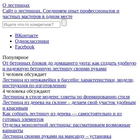
О лестницах
Сайт о лестницах. Соединяем опыт профессионалов и
частных мастеров в одном месте
ВКонтакте
Одноклассники
Facebook
Популярное
От бетонных блоков до домашнего уюта: как создать удобную
и надежную бетонную лестницу своими руками
1 человек обсуждает
Лестница из нержавейки в бассейн: характеристики, модели,
инструкция по изготовлению
4 человека обсуждают
Лестницы в стиле модерн: советы по формированию стиля
Лестница из дерева на склоне – делаем свой участок удобным
и красивым
Как собрать лестницу из дерева — самостоятельно и из
готовых элементов
Отделка монолитной лестницы: рассматриваем возможные
варианты
Лестница своими руками на мансарду – установка