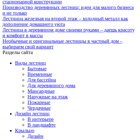
стационарной конструкции
Производство деревянных лестниц: идеи для малого бизнеса
и не только
Лестница железная на второй этаж – холодный металл как
дополнение домашнего уюта
Лестница в деревянном доме своими руками – даешь красоту
и комфорт в массы
Необычные и оригинальные лестницы в частный дом –
выбираем свой вариант
Разделы сайта
Виды лестниц
Бытовые
Временные
Для бассейна
Для деревянного дома
Мансардные
Наружные на этаж
Пожарные
Чердачные
Дизайн лестниц
В интерьере
В ландшафте
Крыльцо
Дизайн