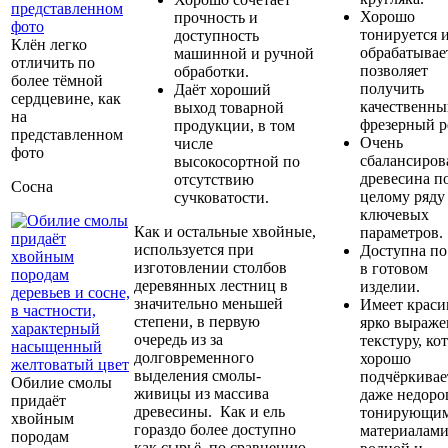
Хорошо
прочность и
тонируется 
доступность
Клён легко
обрабатывае
машинной и ручной
отличить по
позволяет
обработки.
более тёмной
получить
Даёт хороший
сердцевине, как
качественны
выход товарной
на
фрезерный р
продукции, в том
представленном
Очень
числе
фото
сбалансиров
высокосортной по
древесина п
отсутствию
Сосна
целому ряду
сучковатости.
ключевых
Как и остальные хвойные,
параметров.
используется при
Доступна по
изготовлении столбов
в готовом
деревянных лестниц в
изделии.
значительно меньшей
Имеет краси
степени, в первую
ярко выраж
очередь из за
текстуру, ко
долговременного
хорошо
выделения смолы-
подчёркивае
Обилие смолы
живицы из массива
даже недоро
придаёт
древесины. Как и ель
тонирующи
хвойным
гораздо более доступно
материалами
породам
как сырьё, по сравнению