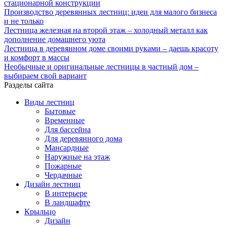
стационарной конструкции
Производство деревянных лестниц: идеи для малого бизнеса
и не только
Лестница железная на второй этаж – холодный металл как
дополнение домашнего уюта
Лестница в деревянном доме своими руками – даешь красоту
и комфорт в массы
Необычные и оригинальные лестницы в частный дом –
выбираем свой вариант
Разделы сайта
Виды лестниц
Бытовые
Временные
Для бассейна
Для деревянного дома
Мансардные
Наружные на этаж
Пожарные
Чердачные
Дизайн лестниц
В интерьере
В ландшафте
Крыльцо
Дизайн