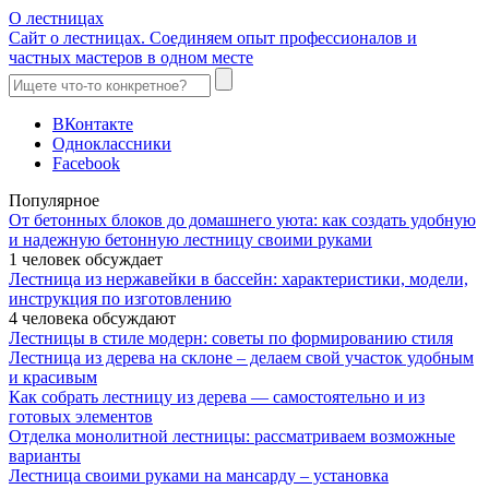
О лестницах
Сайт о лестницах. Соединяем опыт профессионалов и
частных мастеров в одном месте
ВКонтакте
Одноклассники
Facebook
Популярное
От бетонных блоков до домашнего уюта: как создать удобную
и надежную бетонную лестницу своими руками
1 человек обсуждает
Лестница из нержавейки в бассейн: характеристики, модели,
инструкция по изготовлению
4 человека обсуждают
Лестницы в стиле модерн: советы по формированию стиля
Лестница из дерева на склоне – делаем свой участок удобным
и красивым
Как собрать лестницу из дерева — самостоятельно и из
готовых элементов
Отделка монолитной лестницы: рассматриваем возможные
варианты
Лестница своими руками на мансарду – установка