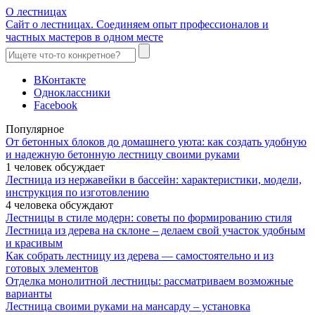
О лестницах
Сайт о лестницах. Соединяем опыт профессионалов и
частных мастеров в одном месте
ВКонтакте
Одноклассники
Facebook
Популярное
От бетонных блоков до домашнего уюта: как создать удобную
и надежную бетонную лестницу своими руками
1 человек обсуждает
Лестница из нержавейки в бассейн: характеристики, модели,
инструкция по изготовлению
4 человека обсуждают
Лестницы в стиле модерн: советы по формированию стиля
Лестница из дерева на склоне – делаем свой участок удобным
и красивым
Как собрать лестницу из дерева — самостоятельно и из
готовых элементов
Отделка монолитной лестницы: рассматриваем возможные
варианты
Лестница своими руками на мансарду – установка