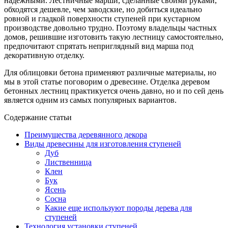
надежными. Лестничные марши, сделанные своими руками,
обходятся дешевле, чем заводские, но добиться идеально
ровной и гладкой поверхности ступеней при кустарном
производстве довольно трудно. Поэтому владельцы частных
домов, решившие изготовить такую лестницу самостоятельно,
предпочитают спрятать неприглядный вид марша под
декоративную отделку.
Для облицовки бетона применяют различные материалы, но
мы в этой статье поговорим о древесине. Отделка деревом
бетонных лестниц практикуется очень давно, но и по сей день
является одним из самых популярных вариантов.
Содержание статьи
Преимущества деревянного декора
Виды древесины для изготовления ступеней
Дуб
Лиственница
Клен
Бук
Ясень
Сосна
Какие еще используют породы дерева для
ступеней
Технология установки ступеней