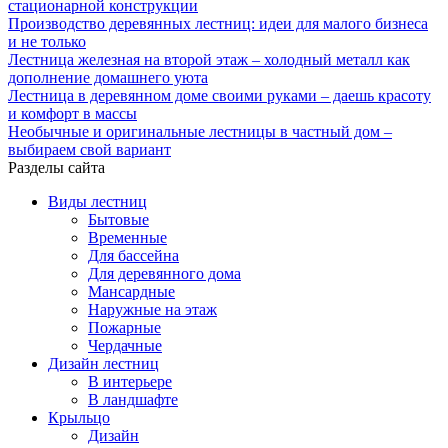
стационарной конструкции
Производство деревянных лестниц: идеи для малого бизнеса
и не только
Лестница железная на второй этаж – холодный металл как
дополнение домашнего уюта
Лестница в деревянном доме своими руками – даешь красоту
и комфорт в массы
Необычные и оригинальные лестницы в частный дом –
выбираем свой вариант
Разделы сайта
Виды лестниц
Бытовые
Временные
Для бассейна
Для деревянного дома
Мансардные
Наружные на этаж
Пожарные
Чердачные
Дизайн лестниц
В интерьере
В ландшафте
Крыльцо
Дизайн