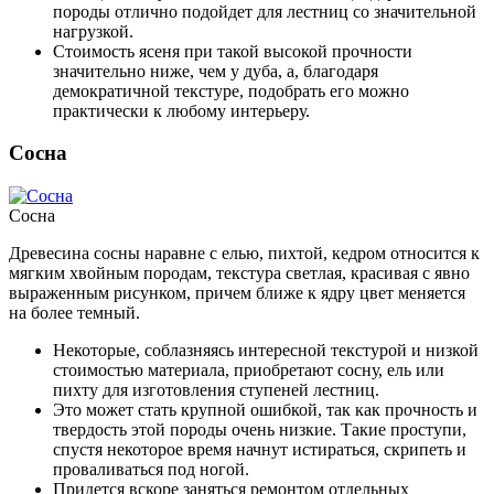
породы отлично подойдет для лестниц со значительной
нагрузкой.
Стоимость ясеня при такой высокой прочности
значительно ниже, чем у дуба, а, благодаря
демократичной текстуре, подобрать его можно
практически к любому интерьеру.
Сосна
Сосна
Древесина сосны наравне с елью, пихтой, кедром относится к
мягким хвойным породам, текстура светлая, красивая с явно
выраженным рисунком, причем ближе к ядру цвет меняется
на более темный.
Некоторые, соблазняясь интересной текстурой и низкой
стоимостью материала, приобретают сосну, ель или
пихту для изготовления ступеней лестниц.
Это может стать крупной ошибкой, так как прочность и
твердость этой породы очень низкие. Такие проступи,
спустя некоторое время начнут истираться, скрипеть и
проваливаться под ногой.
Придется вскоре заняться ремонтом отдельных