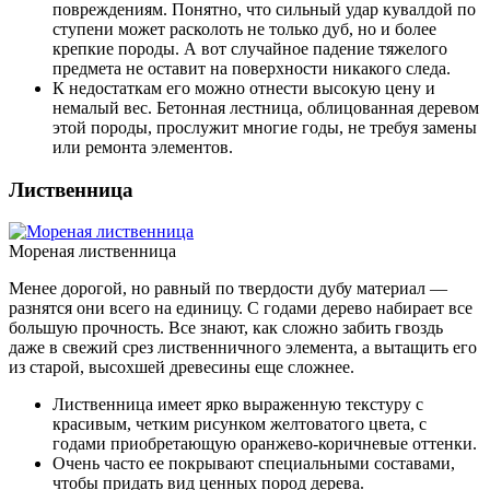
повреждениям. Понятно, что сильный удар кувалдой по
ступени может расколоть не только дуб, но и более
крепкие породы. А вот случайное падение тяжелого
предмета не оставит на поверхности никакого следа.
К недостаткам его можно отнести высокую цену и
немалый вес. Бетонная лестница, облицованная деревом
этой породы, прослужит многие годы, не требуя замены
или ремонта элементов.
Лиственница
Мореная лиственница
Менее дорогой, но равный по твердости дубу материал —
разнятся они всего на единицу. С годами дерево набирает все
большую прочность. Все знают, как сложно забить гвоздь
даже в свежий срез лиственничного элемента, а вытащить его
из старой, высохшей древесины еще сложнее.
Лиственница имеет ярко выраженную текстуру с
красивым, четким рисунком желтоватого цвета, с
годами приобретающую оранжево-коричневые оттенки.
Очень часто ее покрывают специальными составами,
чтобы придать вид ценных пород дерева.