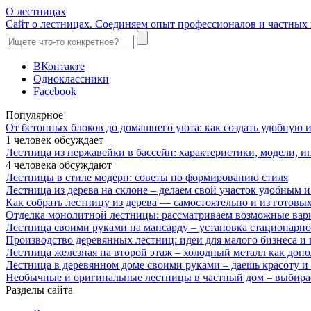
О лестницах
Сайт о лестницах. Соединяем опыт профессионалов и частных 
ВКонтакте
Одноклассники
Facebook
Популярное
От бетонных блоков до домашнего уюта: как создать удобную
1 человек обсуждает
Лестница из нержавейки в бассейн: характеристики, модели, 
4 человека обсуждают
Лестницы в стиле модерн: советы по формированию стиля
Лестница из дерева на склоне – делаем свой участок удобным 
Как собрать лестницу из дерева — самостоятельно и из готовы
Отделка монолитной лестницы: рассматриваем возможные вар
Лестница своими руками на мансарду – установка стационарн
Производство деревянных лестниц: идеи для малого бизнеса и 
Лестница железная на второй этаж – холодный металл как доп
Лестница в деревянном доме своими руками – даешь красоту и
Необычные и оригинальные лестницы в частный дом – выбира
Разделы сайта