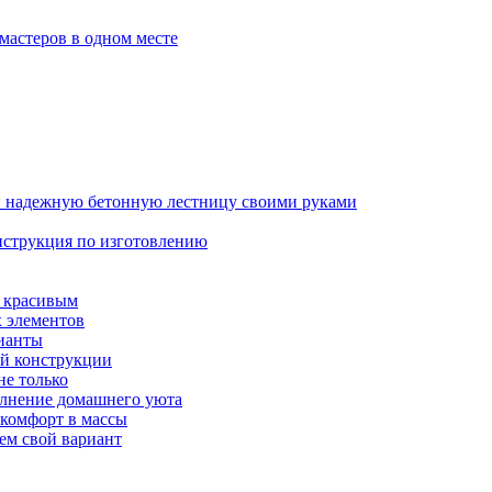
мастеров в одном месте
 и надежную бетонную лестницу своими руками
инструкция по изготовлению
и красивым
х элементов
ианты
ой конструкции
не только
олнение домашнего уюта
 комфорт в массы
ем свой вариант