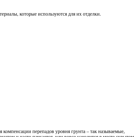
териалы, которые используются для их отделки.
 компенсации перепадов уровня грунта – так называемые,
рунтом и часто пачкается, или вовсе находится в месте скрытом