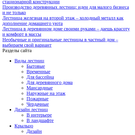
стационарной конструкции
Производство деревянных лестниц: идеи для малого бизнеса
и не только
Лестница железная на второй этаж – холодный металл как
дополнение домашнего уюта
Лестница в деревянном доме своими руками – даешь красоту
и комфорт в массы
Необычные и оригинальные лестницы в частный дом –
выбираем свой вариант
Разделы сайта
Виды лестниц
Бытовые
Временные
Для бассейна
Для деревянного дома
Мансардные
Наружные на этаж
Пожарные
Чердачные
Дизайн лестниц
В интерьере
В ландшафте
Крыльцо
Дизайн