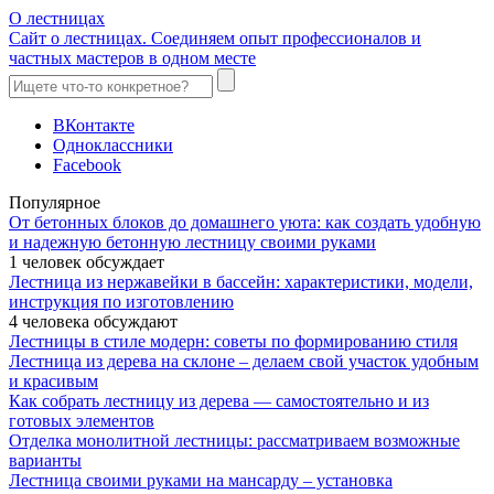
О лестницах
Сайт о лестницах. Соединяем опыт профессионалов и
частных мастеров в одном месте
ВКонтакте
Одноклассники
Facebook
Популярное
От бетонных блоков до домашнего уюта: как создать удобную
и надежную бетонную лестницу своими руками
1 человек обсуждает
Лестница из нержавейки в бассейн: характеристики, модели,
инструкция по изготовлению
4 человека обсуждают
Лестницы в стиле модерн: советы по формированию стиля
Лестница из дерева на склоне – делаем свой участок удобным
и красивым
Как собрать лестницу из дерева — самостоятельно и из
готовых элементов
Отделка монолитной лестницы: рассматриваем возможные
варианты
Лестница своими руками на мансарду – установка