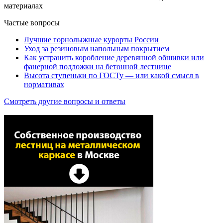
материалах
Частые вопросы
Лучшие горнолыжные курорты России
Уход за резиновым напольным покрытием
Как устранить коробление деревянной обшивки или
фанерной подложки на бетонной лестнице
Высота ступеньки по ГОСТу — или какой смысл в
нормативах
Смотреть другие вопросы и ответы