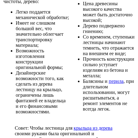
чистоты, дерево:
Цена древесины
высокого качества
Легко поддается
может быть достаточно
механической обработке;
высокой;
Имеет не слишком
Дерево подвержено
большой вес, что
гниению;
значительно облегчает
Со временем, ступеньки
транспортировку
лестницы начинают
материала;
темнеть, что отражается
Возможность
на внешнем ее виде;
изготовления
Прочность конструкции
конструкции
сильно уступает
оригинальной формы;
изделиям из бетона и
Дизайнерские
металла;
возможности того, как
Балясины и
перила
, при
сделать из дерева
длительном
лестницу на крыльцо,
использовании, могут
ограничены лишь
расшатываться, а
фантазией ее владельца
ремонт элементов не
и его финансовыми
всегда легок.
возможностями.
Совет: Чтобы лестница для
крыльца из дерева
своими руками была оригинальной и