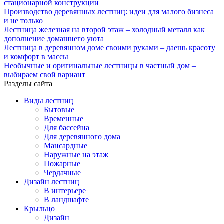
стационарной конструкции
Производство деревянных лестниц: идеи для малого бизнеса
и не только
Лестница железная на второй этаж – холодный металл как
дополнение домашнего уюта
Лестница в деревянном доме своими руками – даешь красоту
и комфорт в массы
Необычные и оригинальные лестницы в частный дом –
выбираем свой вариант
Разделы сайта
Виды лестниц
Бытовые
Временные
Для бассейна
Для деревянного дома
Мансардные
Наружные на этаж
Пожарные
Чердачные
Дизайн лестниц
В интерьере
В ландшафте
Крыльцо
Дизайн