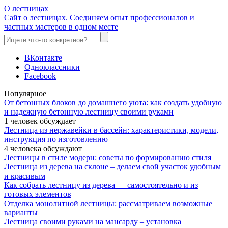
О лестницах
Сайт о лестницах. Соединяем опыт профессионалов и
частных мастеров в одном месте
ВКонтакте
Одноклассники
Facebook
Популярное
От бетонных блоков до домашнего уюта: как создать удобную
и надежную бетонную лестницу своими руками
1 человек обсуждает
Лестница из нержавейки в бассейн: характеристики, модели,
инструкция по изготовлению
4 человека обсуждают
Лестницы в стиле модерн: советы по формированию стиля
Лестница из дерева на склоне – делаем свой участок удобным
и красивым
Как собрать лестницу из дерева — самостоятельно и из
готовых элементов
Отделка монолитной лестницы: рассматриваем возможные
варианты
Лестница своими руками на мансарду – установка