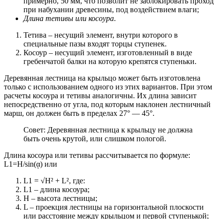
примерно, 50 мм, что позволит не заблокировать проход
при набухании древесины, под воздействием влаги;
Длина тетивы или косоура
.
Тетива – несущий элемент, внутри которого в
специальные пазы входят торцы ступенек.
Косоур – несущий элемент, изготовленный в виде
гребенчатой балки на которую крепятся ступеньки.
Деревянная лестница на крыльцо может быть изготовлена
только с использованием одного из этих вариантов. При этом
расчеты косоура и тетивы аналогичны. Их длина зависит
непосредственно от угла, под которым наклонен лестничный
марш, он должен быть в пределах 27° — 45°.
Совет: Деревянная лестница к крыльцу не должна
быть очень крутой, или слишком пологой.
Длина косоура или тетивы рассчитывается по формуле:
L1=H/sin(ᾳ) или
L1 = √H² + L², где:
L1 – длина косоура;
Н – высота лестницы;
L – проекция лестницы на горизонтальной плоскости
или расстояние между крыльцом и первой ступенькой;