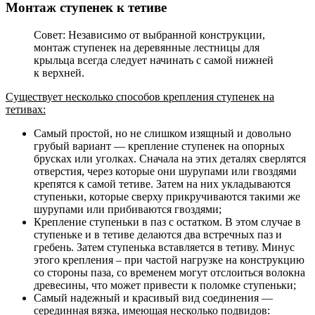
Монтаж ступенек к тетиве
Совет: Независимо от выбранной конструкции,
монтаж ступенек на деревянные лестницы для
крыльца всегда следует начинать с самой нижней
к верхней.
Существует несколько способов крепления ступенек на
тетивах:
Самый простой, но не слишком изящный и довольно
грубый вариант — крепление ступенек на опорных
брусках или уголках. Сначала на этих деталях сверлятся
отверстия, через которые они шурупами или гвоздями
крепятся к самой тетиве. Затем на них укладываются
ступеньки, которые сверху прикручиваются такими же
шурупами или прибиваются гвоздями;
Крепление ступеньки в паз с остатком. В этом случае в
ступеньке и в тетиве делаются два встречных паз и
гребень. Затем ступенька вставляется в тетиву. Минус
этого крепления – при частой нагрузке на конструкцию
со стороны паза, со временем могут отслоиться волокна
древесины, что может привести к поломке ступеньки;
Самый надежный и красивый вид соединения —
серединная вязка, имеющая несколько подвидов: