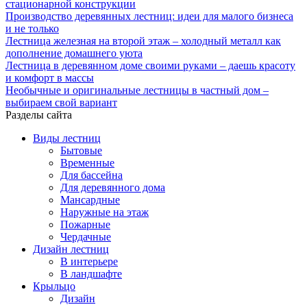
стационарной конструкции
Производство деревянных лестниц: идеи для малого бизнеса
и не только
Лестница железная на второй этаж – холодный металл как
дополнение домашнего уюта
Лестница в деревянном доме своими руками – даешь красоту
и комфорт в массы
Необычные и оригинальные лестницы в частный дом –
выбираем свой вариант
Разделы сайта
Виды лестниц
Бытовые
Временные
Для бассейна
Для деревянного дома
Мансардные
Наружные на этаж
Пожарные
Чердачные
Дизайн лестниц
В интерьере
В ландшафте
Крыльцо
Дизайн