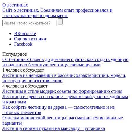
О лестницах
Сайт о лестницах. Соединяем опыт профессионалов и
частных мастеров в одном месте
ВКонтакте
Одноклассники
Facebook
Популярное
От бетонных блоков до домашнего уюта: как создать удобную
и надежную бетонную лестницу своими руками
1 человек обсуждает
Лестница из нержавейки в бассейн: характеристики, модели,
инструкция по изготовлению
4 человека обсуждают
Лестницы в стиле модерн: советы по формированию стиля
Лестница из дерева на склоне – делаем свой участок удобным
и красивым
Как собрать лестницу из дерева — самостоятельно и из
готовых элементов
Отделка монолитной лестницы: рассматриваем возможные
варианты
Лестница своими руками на мансарду – установка