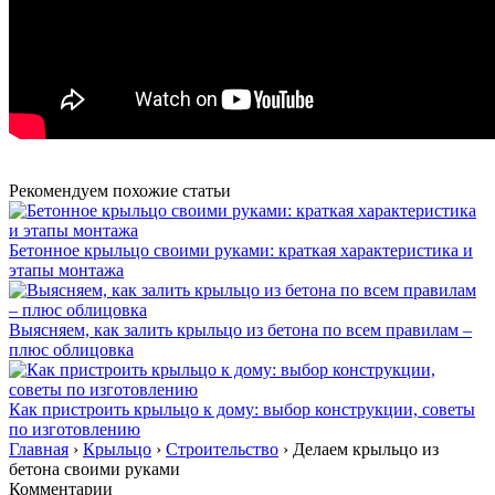
Рекомендуем похожие статьи
Бетонное крыльцо своими руками: краткая характеристика и
этапы монтажа
Выясняем, как залить крыльцо из бетона по всем правилам –
плюс облицовка
Как пристроить крыльцо к дому: выбор конструкции, советы
по изготовлению
Главная
›
Крыльцо
›
Строительство
›
Делаем крыльцо из
бетона своими руками
Комментарии