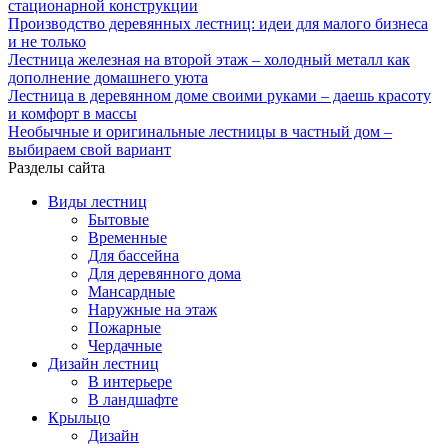
стационарной конструкции
Производство деревянных лестниц: идеи для малого бизнеса
и не только
Лестница железная на второй этаж – холодный металл как
дополнение домашнего уюта
Лестница в деревянном доме своими руками – даешь красоту
и комфорт в массы
Необычные и оригинальные лестницы в частный дом –
выбираем свой вариант
Разделы сайта
Виды лестниц
Бытовые
Временные
Для бассейна
Для деревянного дома
Мансардные
Наружные на этаж
Пожарные
Чердачные
Дизайн лестниц
В интерьере
В ландшафте
Крыльцо
Дизайн