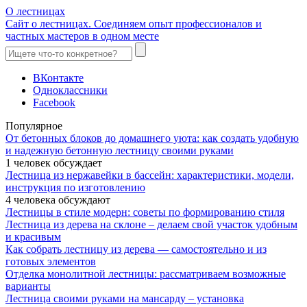
О лестницах
Сайт о лестницах. Соединяем опыт профессионалов и
частных мастеров в одном месте
ВКонтакте
Одноклассники
Facebook
Популярное
От бетонных блоков до домашнего уюта: как создать удобную
и надежную бетонную лестницу своими руками
1 человек обсуждает
Лестница из нержавейки в бассейн: характеристики, модели,
инструкция по изготовлению
4 человека обсуждают
Лестницы в стиле модерн: советы по формированию стиля
Лестница из дерева на склоне – делаем свой участок удобным
и красивым
Как собрать лестницу из дерева — самостоятельно и из
готовых элементов
Отделка монолитной лестницы: рассматриваем возможные
варианты
Лестница своими руками на мансарду – установка