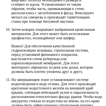
вырезают полоску необходимого размера и
сгибают ее вдоль. Устанавливают ее таким
образом, чтобы часть, примыкающая к стене,
располагалась с заглублением в фасад. Фиксируют
металл на саморезы и производят герметизацию
стыка при помощи битумной мастики.
Затем козырек покрывают выбранным кровельным
материалом. Для этого может быть использован
профнастил, поликарбонат или шифер;
Важно! Для обеспечения качественной
гидроизоляции козырька, стропильная система,
перед установкой финишного покрытия,
выстилается слоем рубероида или
пароизоляционной мембраной. Для этого
монтируют обрешетку из реек или доски, которые
должны быть плотно уложены друг к другу.
На завершающем этапе устанавливают систему
водоотведения в виде отлива. Для этого производят
крепление водосточного желоба на внешний край
крыши, соблюдая небольшой уклон и параллельность
расположения относительно фасада здания. Чтобы вода
аккуратно стекала из водостока на землю, на его краю
должна быть зафиксирована специальная цепочка.