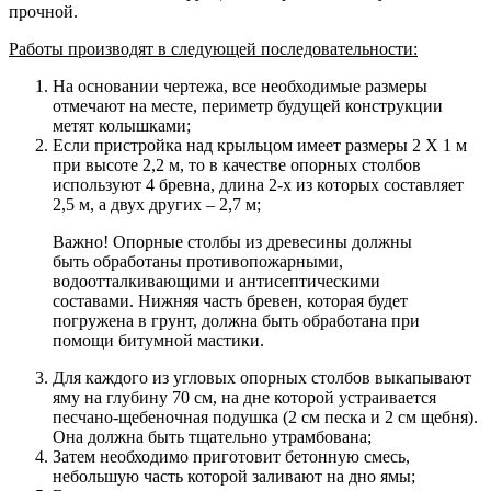
прочной.
Работы производят в следующей последовательности:
На основании чертежа, все необходимые размеры
отмечают на месте, периметр будущей конструкции
метят колышками;
Если пристройка над крыльцом имеет размеры 2 Х 1 м
при высоте 2,2 м, то в качестве опорных столбов
используют 4 бревна, длина 2-х из которых составляет
2,5 м, а двух других – 2,7 м;
Важно! Опорные столбы из древесины должны
быть обработаны противопожарными,
водоотталкивающими и антисептическими
составами. Нижняя часть бревен, которая будет
погружена в грунт, должна быть обработана при
помощи битумной мастики.
Для каждого из угловых опорных столбов выкапывают
яму на глубину 70 см, на дне которой устраивается
песчано-щебеночная подушка (2 см песка и 2 см щебня).
Она должна быть тщательно утрамбована;
Затем необходимо приготовит бетонную смесь,
небольшую часть которой заливают на дно ямы;