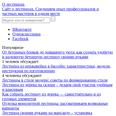
О лестницах
Сайт о лестницах. Соединяем опыт профессионалов и
частных мастеров в одном месте
ВКонтакте
Одноклассники
Facebook
Популярное
От бетонных блоков до домашнего уюта: как создать удобную
и надежную бетонную лестницу своими руками
1 человек обсуждает
Лестница из нержавейки в бассейн: характеристики, модели,
инструкция по изготовлению
4 человека обсуждают
Лестницы в стиле модерн: советы по формированию стиля
Лестница из дерева на склоне – делаем свой участок удобным
и красивым
Как собрать лестницу из дерева — самостоятельно и из
готовых элементов
Отделка монолитной лестницы: рассматриваем возможные
варианты
Лестница своими руками на мансарду – установка