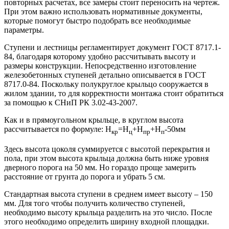
повторных расчетах, все замеры стоит переносить на чертеж.
При этом важно использовать нормативные документы,
которые помогут быстро подобрать все необходимые
параметры.
Ступени и лестницы регламентирует документ ГОСТ 8717.1-
84, благодаря которому удобно рассчитывать высоту и
размеры конструкции. Непосредственно изготовление
железобетонных ступеней детально описывается в ГОСТ
8717.0-84. Поскольку полукруглое крыльцо сооружается в
жилом здании, то для корректности монтажа стоит обратиться
за помощью к СНиП РК 3.02-43-2007.
Как и в прямоугольном крыльце, в круглом высота
рассчитывается по формуле: Н
=Н
+Н
+Н
-50мм
кр
ц
пр
п
Здесь высота цоколя суммируется с высотой перекрытия и
пола, при этом высота крыльца должна быть ниже уровня
дверного порога на 50 мм. Но гораздо проще замерить
расстояние от грунта до порога и убрать 5 см.
Стандартная высота ступени в среднем имеет высоту – 150
мм. Для того чтобы получить количество ступеней,
необходимо высоту крыльца разделить на это число. После
этого необходимо определить ширину входной площадки.