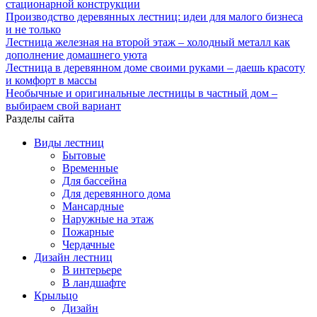
стационарной конструкции
Производство деревянных лестниц: идеи для малого бизнеса
и не только
Лестница железная на второй этаж – холодный металл как
дополнение домашнего уюта
Лестница в деревянном доме своими руками – даешь красоту
и комфорт в массы
Необычные и оригинальные лестницы в частный дом –
выбираем свой вариант
Разделы сайта
Виды лестниц
Бытовые
Временные
Для бассейна
Для деревянного дома
Мансардные
Наружные на этаж
Пожарные
Чердачные
Дизайн лестниц
В интерьере
В ландшафте
Крыльцо
Дизайн