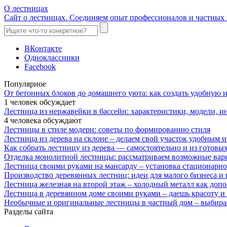
О лестницах
Сайт о лестницах. Соединяем опыт профессионалов и частных 
ВКонтакте
Одноклассники
Facebook
Популярное
От бетонных блоков до домашнего уюта: как создать удобную
1 человек обсуждает
Лестница из нержавейки в бассейн: характеристики, модели, 
4 человека обсуждают
Лестницы в стиле модерн: советы по формированию стиля
Лестница из дерева на склоне – делаем свой участок удобным 
Как собрать лестницу из дерева — самостоятельно и из готовы
Отделка монолитной лестницы: рассматриваем возможные вар
Лестница своими руками на мансарду – установка стационарн
Производство деревянных лестниц: идеи для малого бизнеса и 
Лестница железная на второй этаж – холодный металл как доп
Лестница в деревянном доме своими руками – даешь красоту и
Необычные и оригинальные лестницы в частный дом – выбира
Разделы сайта