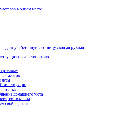
мастеров в одном месте
 и надежную бетонную лестницу своими руками
инструкция по изготовлению
и красивым
х элементов
ианты
ой конструкции
не только
олнение домашнего уюта
 комфорт в массы
ем свой вариант