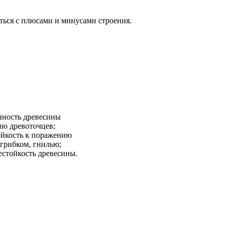
ться с плюсами и минусами строения.
ность древесины
ию древоточцев;
ойкость к поражению
 грибком, гнилью;
естойкость древесины.