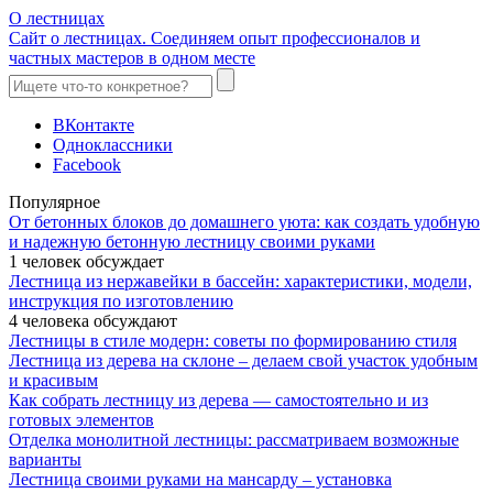
О лестницах
Сайт о лестницах. Соединяем опыт профессионалов и
частных мастеров в одном месте
ВКонтакте
Одноклассники
Facebook
Популярное
От бетонных блоков до домашнего уюта: как создать удобную
и надежную бетонную лестницу своими руками
1 человек обсуждает
Лестница из нержавейки в бассейн: характеристики, модели,
инструкция по изготовлению
4 человека обсуждают
Лестницы в стиле модерн: советы по формированию стиля
Лестница из дерева на склоне – делаем свой участок удобным
и красивым
Как собрать лестницу из дерева — самостоятельно и из
готовых элементов
Отделка монолитной лестницы: рассматриваем возможные
варианты
Лестница своими руками на мансарду – установка