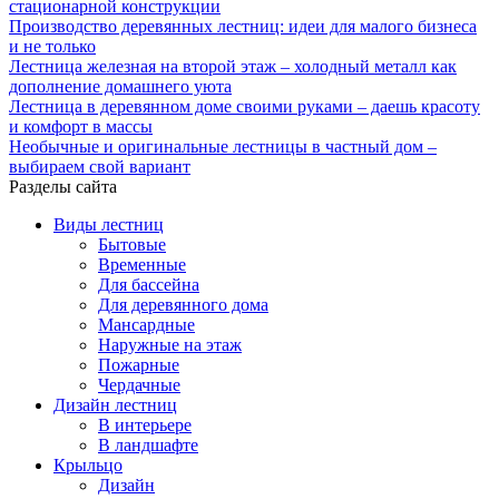
стационарной конструкции
Производство деревянных лестниц: идеи для малого бизнеса
и не только
Лестница железная на второй этаж – холодный металл как
дополнение домашнего уюта
Лестница в деревянном доме своими руками – даешь красоту
и комфорт в массы
Необычные и оригинальные лестницы в частный дом –
выбираем свой вариант
Разделы сайта
Виды лестниц
Бытовые
Временные
Для бассейна
Для деревянного дома
Мансардные
Наружные на этаж
Пожарные
Чердачные
Дизайн лестниц
В интерьере
В ландшафте
Крыльцо
Дизайн